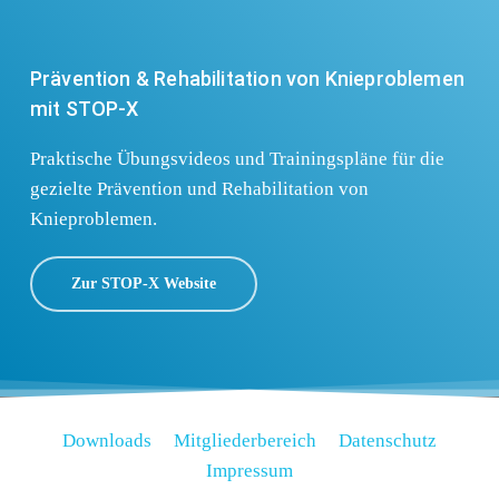
Prävention & Rehabilitation von Knieproblemen
mit STOP-X
Praktische Übungsvideos und Trainingspläne für die
gezielte Prävention und Rehabilitation von
Knieproblemen.
Zur STOP-X Website
D
o
w
n
l
o
a
d
s
M
i
t
g
l
i
e
d
e
r
b
e
r
e
i
c
h
D
a
t
e
n
s
c
h
u
t
z
I
m
p
r
e
s
s
u
m