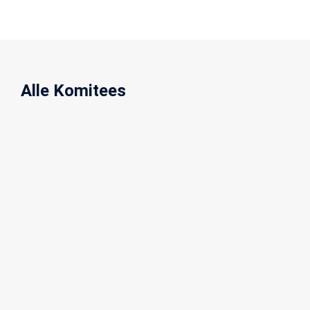
Alle Komitees
Endoprothetik
Frakturen
Endoprothetik
Frakturen