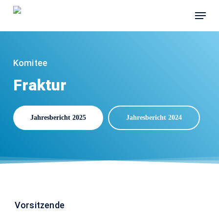
Skip
Menu
to
main
content
Komitee
Fraktur
Jahresbericht 2025
Jahresbericht 2024
Vorsitzende