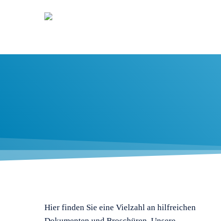
Skip
to
main
content
Downloads
Hier finden Sie eine Vielzahl an hilfreichen
Dokumenten und Broschüren. Unsere