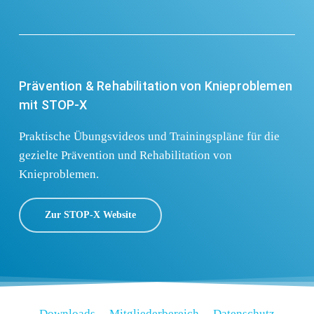
Prävention & Rehabilitation von Knieproblemen
mit STOP-X
Praktische Übungsvideos und Trainingspläne für die
gezielte Prävention und Rehabilitation von
Knieproblemen.
Zur STOP-X Website
D
o
w
n
l
o
a
d
s
M
i
t
g
l
i
e
d
e
r
b
e
r
e
i
c
h
D
a
t
e
n
s
c
h
u
t
z