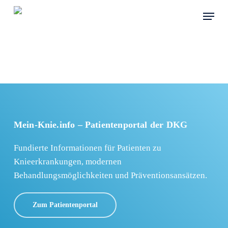
Skip
Menu
to
main
content
Mein-Knie.info – Patientenportal der DKG
Fundierte Informationen für Patienten zu
Knieerkrankungen, modernen
Behandlungsmöglichkeiten und Präventionsansätzen.
Zum Patientenportal