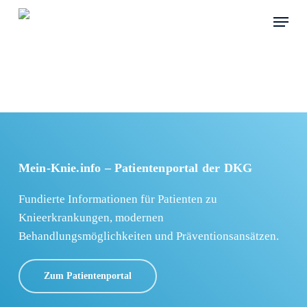
Skip
Menu
to
main
content
Mein-Knie.info – Patientenportal der DKG
Fundierte Informationen für Patienten zu
Knieerkrankungen, modernen
Behandlungsmöglichkeiten und Präventionsansätzen.
Zum Patientenportal