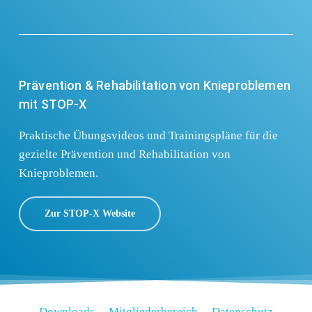
Prävention & Rehabilitation von Knieproblemen
mit STOP-X
Praktische Übungsvideos und Trainingspläne für die
gezielte Prävention und Rehabilitation von
Knieproblemen.
Zur STOP-X Website
D
o
w
n
l
o
a
d
s
M
i
t
g
l
i
e
d
e
r
b
e
r
e
i
c
h
D
a
t
e
n
s
c
h
u
t
z