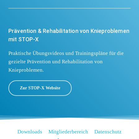
Prävention & Rehabilitation von Knieproblemen
mit STOP-X
Praktische Übungsvideos und Trainingspläne für die
gezielte Prävention und Rehabilitation von
Knieproblemen.
Zur STOP-X Website
D
o
w
n
l
o
a
d
s
M
i
t
g
l
i
e
d
e
r
b
e
r
e
i
c
h
D
a
t
e
n
s
c
h
u
t
z